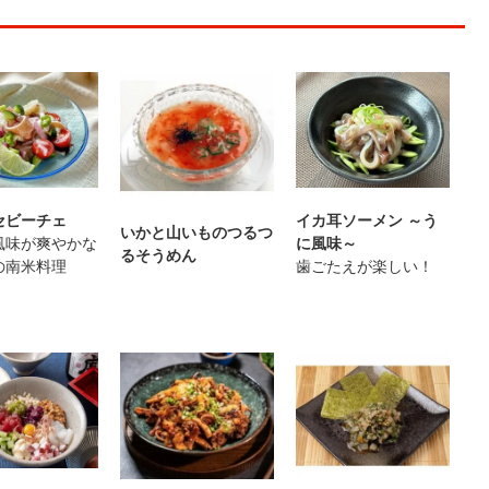
セビーチェ
イカ耳ソーメン ～う
いかと山いものつるつ
風味が爽やかな
に風味～
るそうめん
の南米料理
歯ごたえが楽しい！