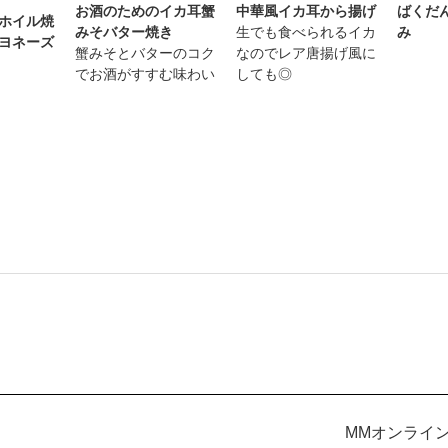
お酒のためのイカ耳蟹
中華風イカ耳から揚げ
ばくだ
ホイル焼
みそバター焼き
生でも食べられるイカ
み
ヨネーズ
蟹みそとバターのコク
なのでレア唐揚げ風に
でお酒がすすむ味わい
しても◎
MMオンライ