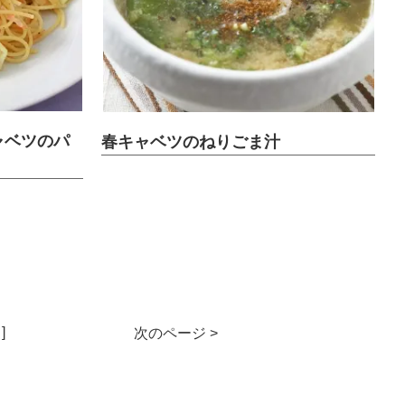
ャベツのパ
春キャベツのねりごま汁
]
次のページ >