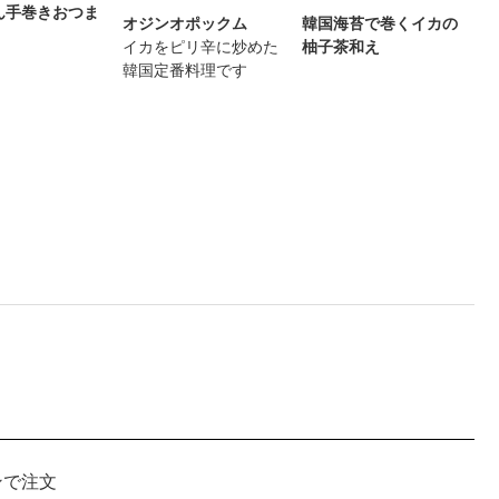
ん手巻きおつま
オジンオポックム
韓国海苔で巻くイカの
イカをピリ辛に炒めた
柚子茶和え
韓国定番料理です
ンで注文