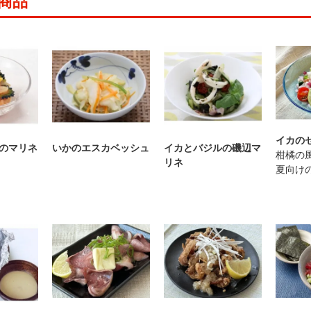
商品
イカの
のマリネ
いかのエスカベッシュ
イカとバジルの磯辺マ
柑橘の
リネ
夏向け