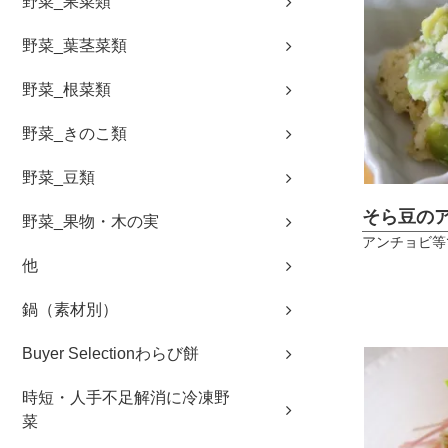
野菜_果菜類
野菜_葉茎菜類
野菜_根菜類
野菜_きのこ類
野菜_豆類
そら豆の
野菜_果物・木の実
アンチョビ等
他
鍋（素材別）
Buyer Selectionわらび餅
時短・人手不足解消に冷凍野
菜